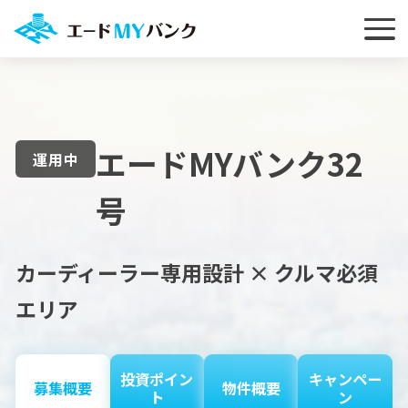
エードMYバンク32
運用中
号
カーディーラー専用設計 × クルマ必須
エリア
投資ポイン
キャンペー
募集概要
物件概要
ト
ン