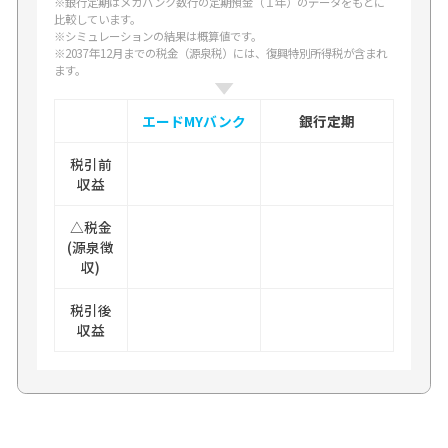
※銀行定期はメガバンク数行の定期預金（１年）のデータをもとに
比較しています。
※シミュレーションの結果は概算値です。
※2037年12月までの税金（源泉税）には、復興特別所得税が含まれ
ます。
エードMYバンク
銀行定期
税引前
収益
△税金
(源泉徴
収)
税引後
収益