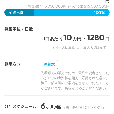
円
※募集総額143,000,000円うち劣後出資15,000,000円
100%
劣後出資
募集単位・口数
10
1280
1口あたり
万円 ・
口
（お一人様最低1口、最大100口まで）
募集方式
先着式
先着順での販売のため、最終出資者となった
方が残りの出資枠を超えて応募された場合、
後日一部当選のご案内をさせていただくこと
がございます。あらかじめご了承ください。
6
分配スケジュール
ヶ月/毎
（初回分配日 2022/10/28）