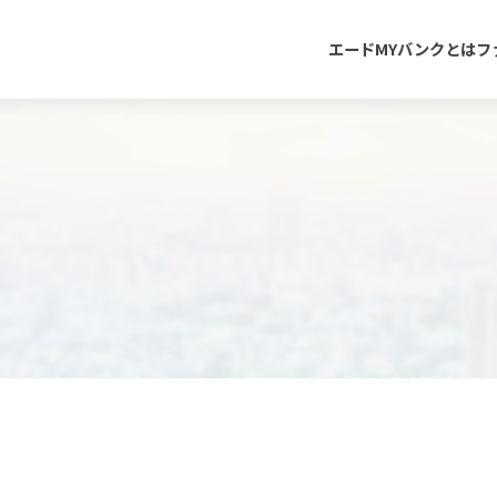
エードMYバンクとは
フ