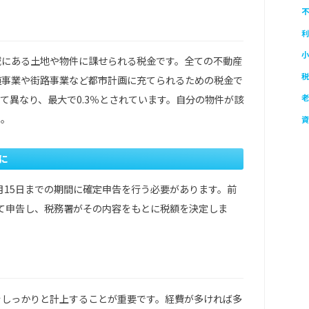
不
利
小
域にある土地や物件に課せられる税金です。全ての不動産
税
道事業や街路事業など都市計画に充てられるための税金で
老
て異なり、最大で0.3％とされています。自分の物件が該
う。
資
に
月15日までの期間に確定申告を行う必要があります。前
めて申告し、税務署がその内容をもとに税額を決定しま
をしっかりと計上することが重要です。経費が多ければ多