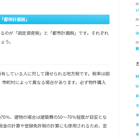
。
2
「都市計画税」
2
なるのが「固定資産税」と「都市計画税」です。それぞれ
しょう。
2
所有している人に対して課せられる地方税です。税率は固
R
が、市町村によって異なる場合があります。必ず物件購入
U
お
マ
不
0％、建物の場合は建築費の50～70％程度が目安とな
不
税金の計算や登録免許税の計算にも使用されるため、定
不