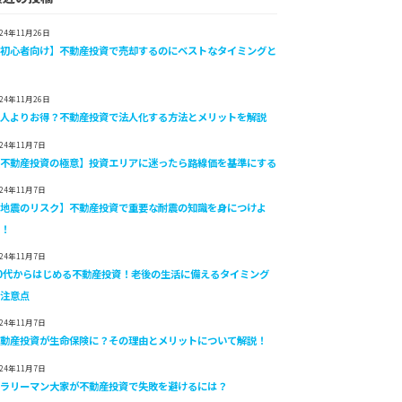
024年11月26日
【初心者向け】不動産投資で売却するのにベストなタイミングと
は
024年11月26日
個人よりお得？不動産投資で法人化する方法とメリットを解説
024年11月7日
【不動産投資の極意】投資エリアに迷ったら路線価を基準にする
024年11月7日
【地震のリスク】不動産投資で重要な耐震の知識を身につけよ
う！
024年11月7日
40代からはじめる不動産投資！老後の生活に備えるタイミング
と注意点
024年11月7日
不動産投資が生命保険に？その理由とメリットについて解説！
024年11月7日
サラリーマン大家が不動産投資で失敗を避けるには？