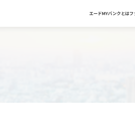
エードMYバンクとは
フ