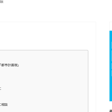
解説
「都市計画税」
に
に相談