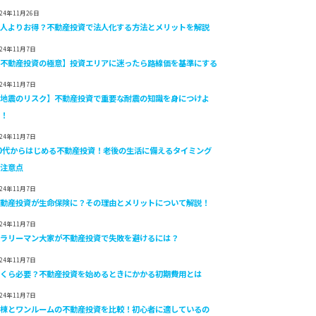
024年11月26日
個人よりお得？不動産投資で法人化する方法とメリットを解説
024年11月7日
【不動産投資の極意】投資エリアに迷ったら路線価を基準にする
024年11月7日
【地震のリスク】不動産投資で重要な耐震の知識を身につけよ
う！
024年11月7日
40代からはじめる不動産投資！老後の生活に備えるタイミング
と注意点
024年11月7日
不動産投資が生命保険に？その理由とメリットについて解説！
024年11月7日
サラリーマン大家が不動産投資で失敗を避けるには？
024年11月7日
いくら必要？不動産投資を始めるときにかかる初期費用とは
024年11月7日
一棟とワンルームの不動産投資を比較！初心者に適しているの