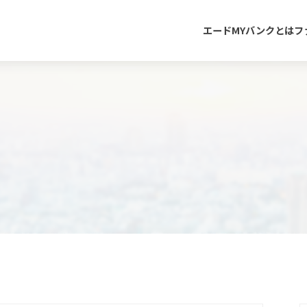
エードMYバンクとは
フ