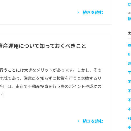
続きを読む
2
資産運用について知っておくべきこと
R
U
お
行うことには大きなメリットがあります。しかし、その
マ
地域であり、注意点を知らずに投資を行うと失敗するリ
不
今回は、東京で不動産投資を行う際のポイントや成功の
不
…]
不
不
利
続きを読む
小